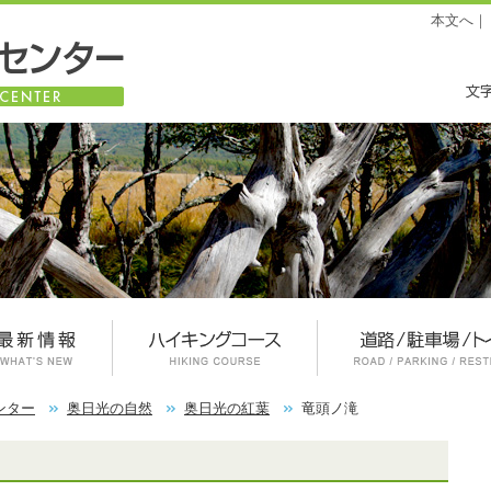
本文へ
｜
ンター
奥日光の自然
奥日光の紅葉
竜頭ノ滝