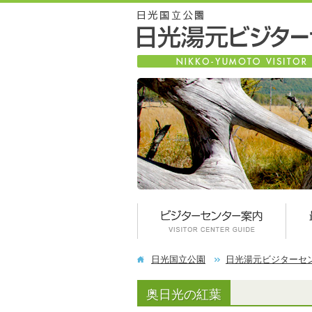
日光国立公園
日光湯元ビジターセ
奥日光の紅葉