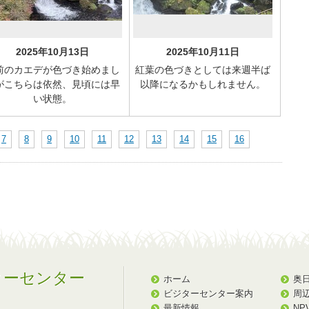
2025年10月13日
2025年10月11日
前のカエデが色づき始めまし
紅葉の色づきとしては来週半ば
がこちらは依然、見頃には早
以降になるかもしれません。
い状態。
7
8
9
10
11
12
13
14
15
16
ターセンター
ホーム
奥
ビジターセンター案内
周
最新情報
NP