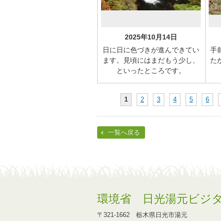
2025年10月14日
日に日に色づきが進んできてい
手
ます。見頃にはまだもう少し、
た
といったところです。
1
2
3
4
5
6
一覧へ戻る
環境省 日光湯元ビジ
〒321-1662 栃木県日光市湯元