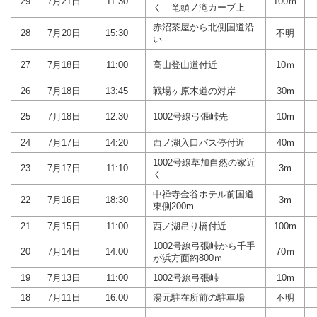
29
7月21日
11:30
100ｍ
く 竜頭ノ滝カーブ上
赤沼茶屋から北側国道沿
28
7月20日
15:30
不明
い
27
7月18日
11:00
高山登山道付近
10ｍ
26
7月18日
13:45
戦場ヶ原木道の対岸
30m
25
7月18日
12:30
1002号線弓張峠先
10m
24
7月17日
14:20
西ノ湖入口バス停付近
40m
1002号線草加自然の家近
23
7月17日
11:10
3m
く
中禅寺金谷ホテル前国道
22
7月16日
18:30
3m
東側200m
21
7月15日
11:00
西ノ湖吊り橋付近
100m
1002号線弓張峠から千手
20
7月14日
14:00
70ｍ
が浜方面約800ｍ
19
7月13日
11:00
1002号線弓張峠
10m
18
7月11日
16:00
湯元駐在所前の駐車場
不明