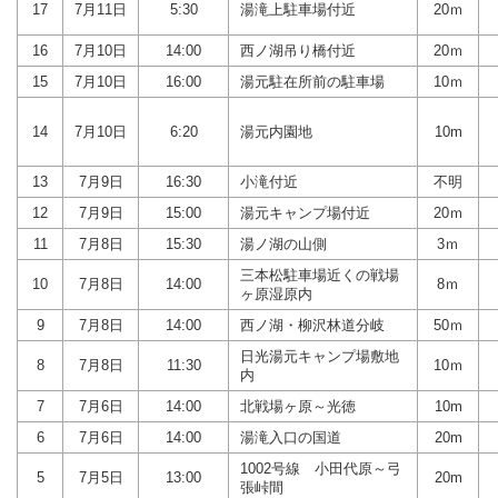
17
7月11日
5:30
湯滝上駐車場付近
20ｍ
16
7月10日
14:00
西ノ湖吊り橋付近
20ｍ
15
7月10日
16:00
湯元駐在所前の駐車場
10ｍ
14
7月10日
6:20
湯元内園地
10m
13
7月9日
16:30
小滝付近
不明
12
7月9日
15:00
湯元キャンプ場付近
20ｍ
11
7月8日
15:30
湯ノ湖の山側
3ｍ
三本松駐車場近くの戦場
10
7月8日
14:00
8ｍ
ヶ原湿原内
9
7月8日
14:00
西ノ湖・柳沢林道分岐
50ｍ
日光湯元キャンプ場敷地
8
7月8日
11:30
10ｍ
内
7
7月6日
14:00
北戦場ヶ原～光徳
10m
6
7月6日
14:00
湯滝入口の国道
20m
1002号線 小田代原～弓
5
7月5日
13:00
20m
張峠間