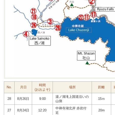
時間
No.
月日
場所
距離
(おおよそ)
湯ノ湖滝上国道沿いの
28
8月26日
9:00
15ｍ
山側
中禅寺湖北岸 赤岩付
27
8月24日
12:20
20m
近