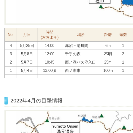
時間
No.
月日
場所
距離
頭数
(おおよそ)
4
5月25日
14:00
赤沼～湯川間
6m
1
3
5月8日
12:00
千手の森
不明
2
2
5月7日
10:45
西ノ湖バス停入口
25m
1
1
5月4日
13:00頃
西ノ湖東
100m
1
2022年4月の目撃情報