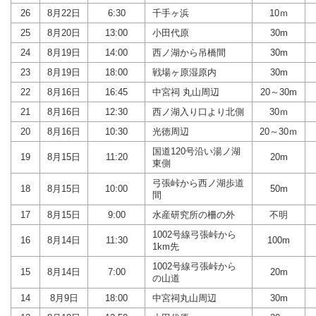
26
8月22日
6:30
千手ヶ浜
10ｍ
25
8月20日
13:00
小田代原
30m
24
8月19日
14:00
西ノ湖から吊橋間
30m
23
8月19日
18:00
戦場ヶ原湿原内
30m
22
8月16日
16:45
中宮祠 丸山周辺
20～30m
21
8月16日
12:30
西ノ湖入り口より北側
30ｍ
20
8月16日
10:30
光徳周辺
20～30ｍ
国道120号沿い湯ノ湖
19
8月15日
11:20
20m
東側
弓張峠から西ノ湖歩道
18
8月15日
10:00
50m
間
17
8月15日
9:00
水産研究所の柵の外
不明
1002号線弓張峠から
16
8月14日
11:30
100m
1km先
1002号線弓張峠から
15
8月14日
7:00
20m
の山道
14
8月9日
18:00
中宮祠丸山周辺
30m