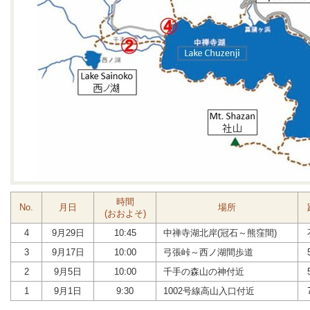
時間
No.
月日
場所
(おおよそ)
4
9月29日
10:45
中禅寺湖北岸(冠石～熊窪間)
3
9月17日
10:00
弓張峠～西ノ湖間歩道
2
9月5日
10:00
千手の森山の神付近
1
9月1日
9:30
1002号線高山入口付近