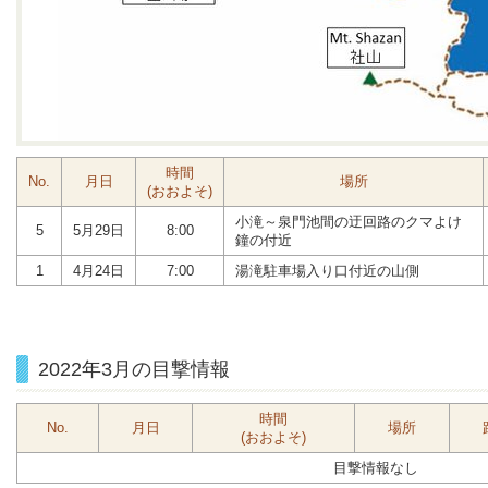
時間
No.
月日
場所
(おおよそ)
小滝～泉門池間の迂回路のクマよけ
5
5月29日
8:00
鐘の付近
1
4月24日
7:00
湯滝駐車場入り口付近の山側
2022年3月の目撃情報
時間
No.
月日
場所
(おおよそ)
目撃情報なし