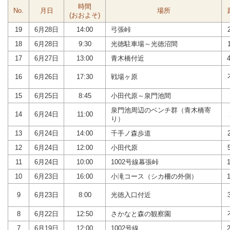
時間
No.
月日
場所
(おおよそ)
19
6月28日
14:00
弓張峠
18
6月28日
9:30
光徳駐車場～光徳沼間
17
6月27日
13:00
青木橋付近
16
6月26日
17:30
戦場ヶ原
15
6月25日
8:45
小田代原～泉門池間
泉門池周辺のベンチ群（青木橋寄
14
6月24日
11:00
り）
13
6月24日
14:00
千手ノ森歩道
12
6月24日
12:00
小田代原
11
6月24日
10:00
1002号線幕張峠
10
6月23日
16:00
小滝コース（シカ柵の外側）
9
6月23日
8:00
光徳入口付近
8
6月22日
12:50
さかなと森の観察園
7
6月19日
12:00
1002号線