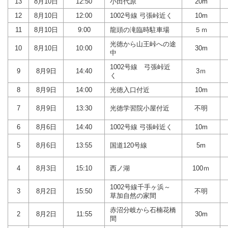
13
8月10日
12:50
小田代原
20m
12
8月10日
12:00
1002号線 弓張峠近く
10m
11
8月10日
9:00
龍頭の滝臨時駐車場
５ｍ
光徳から山王峠への途
10
8月10日
10:00
30m
中
1002号線 弓張峠近
9
8月9日
14:40
3ｍ
く
8
8月9日
14:00
光徳入口付近
10m
7
8月9日
13:30
光徳学習院小屋付近
不明
6
8月6日
14:40
1002号線 弓張峠近く
10m
5
8月6日
13:55
国道120号線
5m
4
8月3日
15:10
西ノ湖
100ｍ
1002号線千手ヶ浜～
3
8月2日
15:50
不明
草加自然の家間
赤沼分岐から石楠花橋
2
8月2日
11:55
30m
間