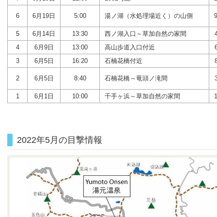
6
6月19日
5:00
湯ノ湖（水処理場近く）の山側
5
6月14日
13:30
西ノ湖入口～草加自然の家間
4
6月9日
13:00
高山歩道入口付近
3
6月5日
16:20
石楠花橋付近
2
6月5日
8:40
石楠花橋～竜頭ノ滝間
1
6月1日
10:00
千手ヶ浜～草加自然の家間
2022年5月の目撃情報