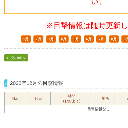
い。
※目撃情報は随時更新
1月
2月
3月
4月
5月
6月
7月
8月
9
次の年へ
2022年12月の目撃情報
時間
No.
月日
場所
(おおよそ)
目撃情報なし