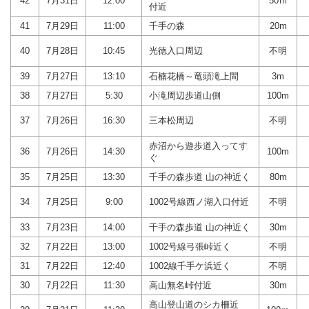
42
7月31日
12:00
50ｍ
付近
41
7月29日
11:00
千手の森
20m
40
7月28日
10:45
光徳入口周辺
不明
39
7月27日
13:10
石楠花橋～竜頭滝上間
3m
38
7月27日
5:30
小滝周辺歩道山側
100m
37
7月26日
16:30
三本松周辺
不明
赤沼から遊歩道入ってす
36
7月26日
14:30
100m
ぐ
35
7月25日
13:30
千手の森歩道 山の神近く
80m
34
7月25日
9:00
1002号線西ノ湖入口付近
不明
33
7月23日
14:00
千手の森歩道 山の神近く
30m
32
7月22日
13:00
1002号線弓張峠近く
不明
31
7月22日
12:40
1002線千手ケ浜近く
不明
30
7月22日
11:30
高山無名峠付近
30m
高山登山道のシカ柵近