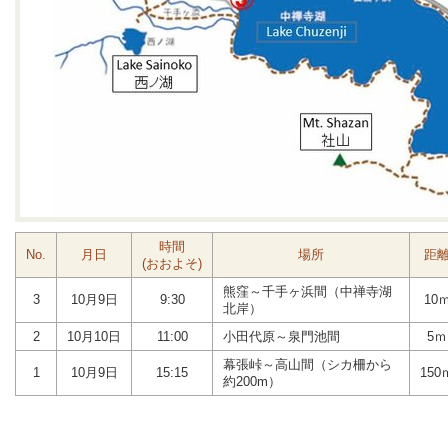
時間
No.
月日
場所
距
(おおよそ)
熊窪～千手ヶ浜間（中禅寺湖
3
10月9日
9:30
10
北岸）
2
10月10日
11:00
小田代原～泉門池間
5ｍ
幕張峠～高山間（シカ柵から
1
10月9日
15:15
150
約200m）