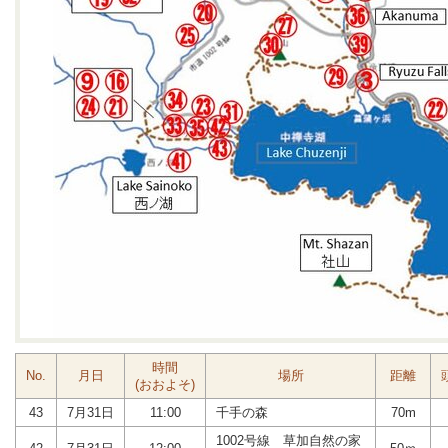
時間
No.
月日
場所
距離
(おおよそ)
43
7月31日
11:00
千手の森
70m
1002号線 草加自然の家