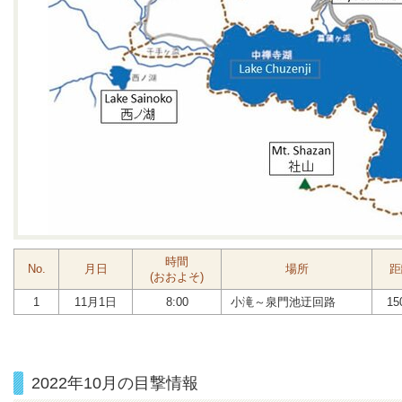
時間
No.
月日
場所
距
(おおよそ)
1
11月1日
8:00
小滝～泉門池迂回路
15
2022年10月の目撃情報